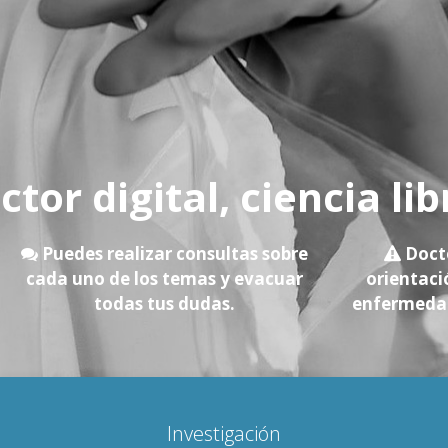
ctor digital, ciencia lib
Puedes realizar consultas sobre
Docto
cada uno de los temas y evacuar
orientaci
todas tus dudas.
enfermedad
Investigación