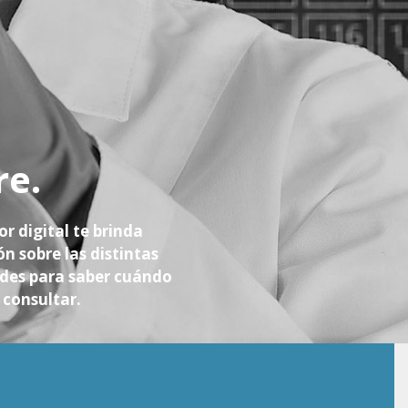
re.
r digital te brinda
ón sobre las distintas
es para saber cuándo
consultar.