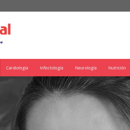
Cardiología
Infectología
Neurología
Nutrición