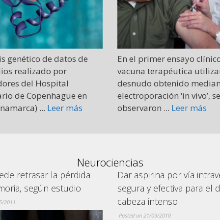
mer ensayo clínico de una
Investigadores de la empr
rapéutica utilizando ADN
deCODE Genetics en Reykj
obtenido mediante
(Islandia) han descubierto
ación ‘in vivo’, se
factor de riesgo genético de
n ...
Leer más
Leer más
Neurociencias
ina por vía intravenosa es
Cinco tazas de café por d
efectiva para el dolor de
mejoran síntomas de Alz
ntenso
Posted on 13/07/2009
09/2010