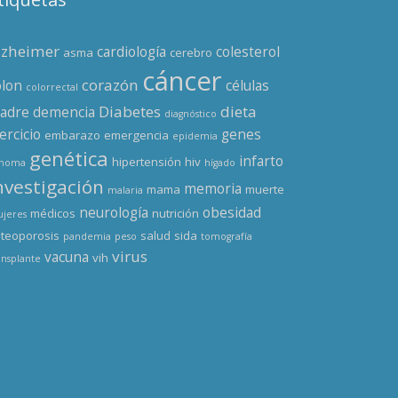
lzheimer
cardiología
colesterol
asma
cerebro
cáncer
corazón
olon
células
colorrectal
Diabetes
dieta
adre
demencia
diagnóstico
ercicio
genes
embarazo
emergencia
epidemia
genética
infarto
hipertensión
hiv
enoma
hígado
nvestigación
memoria
mama
muerte
malaria
neurología
obesidad
médicos
nutrición
jeres
teoporosis
salud
sida
pandemia
peso
tomografía
virus
vacuna
vih
ansplante