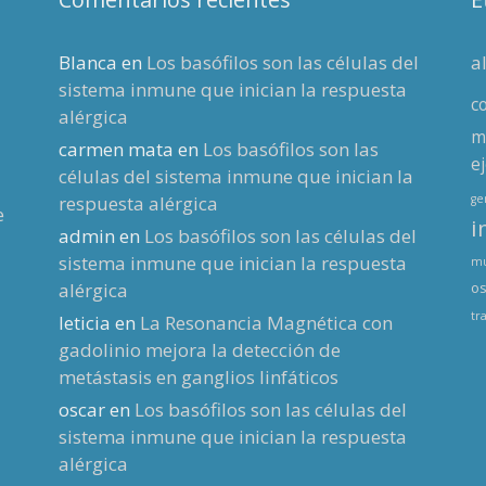
Blanca
en
Los basófilos son las células del
a
sistema inmune que inician la respuesta
c
alérgica
m
carmen mata
en
Los basófilos son las
ej
células del sistema inmune que inician la
respuesta alérgica
g
e
i
admin
en
Los basófilos son las células del
sistema inmune que inician la respuesta
mu
alérgica
os
tr
leticia
en
La Resonancia Magnética con
gadolinio mejora la detección de
metástasis en ganglios linfáticos
oscar
en
Los basófilos son las células del
sistema inmune que inician la respuesta
alérgica