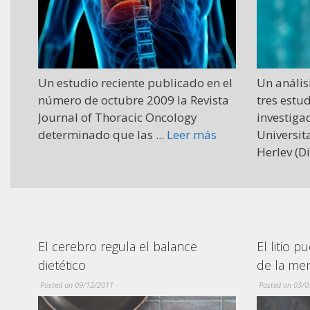
 el
Un análisis genético de datos de
En el pri
ta
tres estudios realizado por
vacuna te
investigadores del Hospital
desnudo 
Universitario de Copenhague en
electropor
Herlev (Dinamarca) ...
Leer más
observaro
El litio puede retrasar la pérdida
Dar aspir
de la memoria, según estudio
segura y 
cabeza i
Posted on 03/05/2011
Posted on 21/