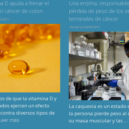
ma, responsable de la
Consecuencias inesperad
de peso de los enfermos
estudio sobre consumo 
es de cáncer
bebidas alcohólicas bajo
supervisión de un adulto
09/2011
adolescentes
Posted on 03/05/2011
ia es un estado en el que
a pierde peso al disminuir
uscular y las ...
Leer más
Permitir que los adolescen
beban alcohol bajo superv