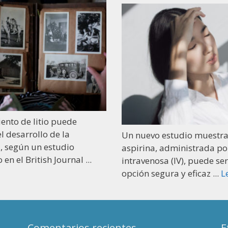
Una nueva investigación d
Unidos y Japón mostró que
estudio muestra que la
equivalente de cafeína a c
 administrada por vía
de ...
Leer más
sa (IV), puede ser una
ura y eficaz ...
Leer más
Comentarios recientes
E