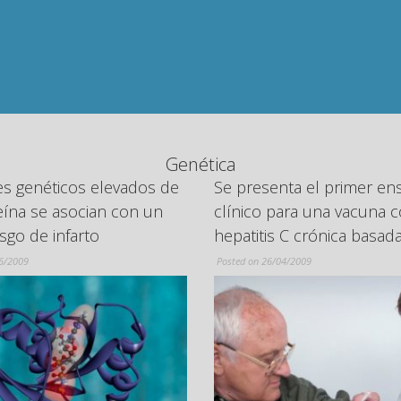
un adulto no parece enseñ
consumo responsable en .
más
Genética
nta el primer ensayo
Identifican el primer fact
ara una vacuna contra la
riesgo genético de los te
 C crónica basada en ADN
partir de los 65 años
04/2009
Posted on 03/02/2009