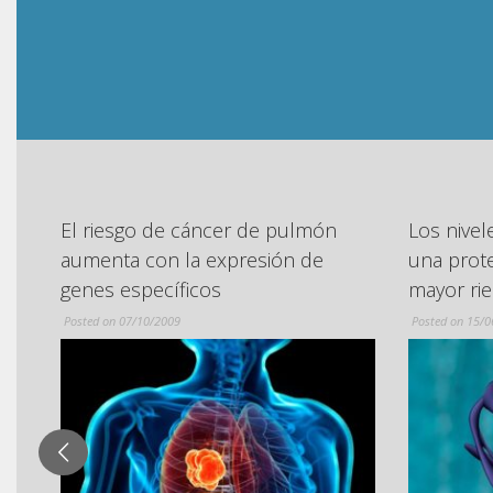
Los niveles genéticos elevados de
Se prese
una proteína se asocian con un
clínico p
mayor riesgo de infarto
hepatitis
Posted on 15/06/2009
Posted on 26/