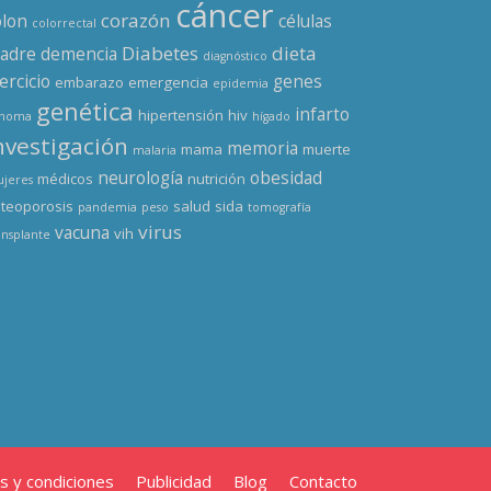
cáncer
corazón
olon
células
colorrectal
Diabetes
dieta
adre
demencia
diagnóstico
ercicio
genes
embarazo
emergencia
epidemia
genética
infarto
hipertensión
hiv
enoma
hígado
nvestigación
memoria
mama
muerte
malaria
neurología
obesidad
médicos
nutrición
jeres
teoporosis
salud
sida
pandemia
peso
tomografía
virus
vacuna
vih
ansplante
s y condiciones
Publicidad
Blog
Contacto