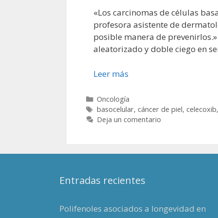
«Los carcinomas de células bas
profesora asistente de dermatol
posible manera de prevenirlos.» 
aleatorizado y doble ciego en s
Leer más
Categorías
Oncología
Etiquetas
basocelular
,
cáncer de piel
,
celecoxib
Deja un comentario
Entradas recientes
Polifenoles asociados a longevidad en