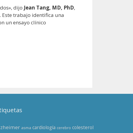
dos», dijo
Jean Tang, MD, PhD
,
Este trabajo identifica una
on un ensayo clínico
tiquetas
lzheimer
cardiología
colesterol
asma
cerebro