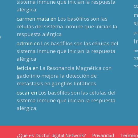
sistema inmune que inician la respuesta
c
alérgica
m
carmen mata
en
Los basófilos son las
ej
células del sistema inmune que inician la
respuesta alérgica
g
e
i
admin
en
Los basófilos son las células del
sistema inmune que inician la respuesta
mu
alérgica
os
tr
leticia
en
La Resonancia Magnética con
gadolinio mejora la detección de
metástasis en ganglios linfáticos
oscar
en
Los basófilos son las células del
sistema inmune que inician la respuesta
alérgica
¿Qué es Doctor digital Network?
Privacidad
Término