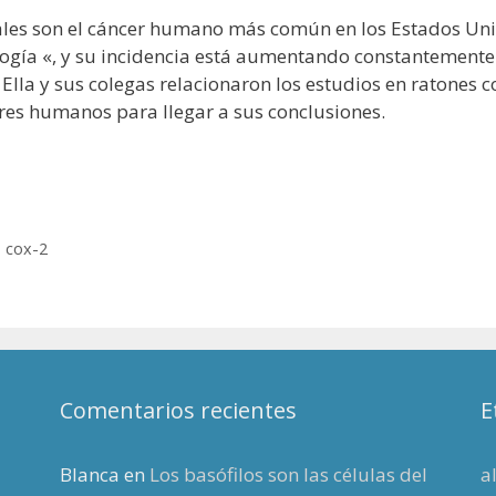
ales son el cáncer humano más común en los Estados Uni
ogía «, y su incidencia está aumentando constantemente. 
Ella y sus colegas relacionaron los estudios en ratones c
eres humanos para llegar a sus conclusiones.
,
cox-2
Comentarios recientes
E
Blanca
en
Los basófilos son las células del
a