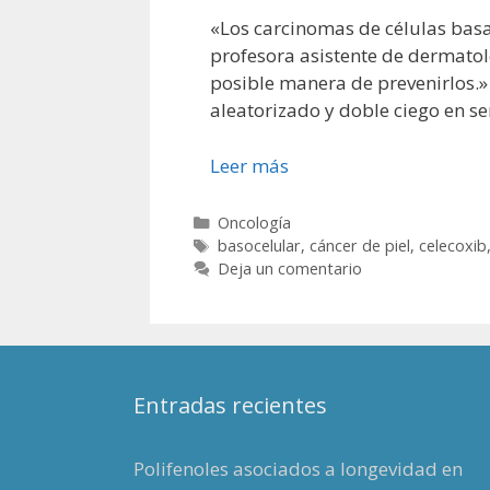
«Los carcinomas de células bas
profesora asistente de dermatol
posible manera de prevenirlos.» 
aleatorizado y doble ciego en s
Leer más
Categorías
Oncología
Etiquetas
basocelular
,
cáncer de piel
,
celecoxib
Deja un comentario
Entradas recientes
Polifenoles asociados a longevidad en