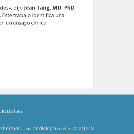
dos», dijo
Jean Tang, MD, PhD
,
Este trabajo identifica una
on un ensayo clínico
tiquetas
lzheimer
cardiología
colesterol
asma
cerebro