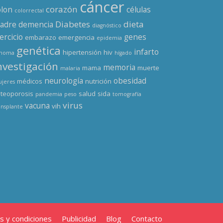
cáncer
corazón
olon
células
colorrectal
Diabetes
dieta
adre
demencia
diagnóstico
ercicio
genes
embarazo
emergencia
epidemia
genética
infarto
hipertensión
hiv
enoma
hígado
nvestigación
memoria
mama
muerte
malaria
neurología
obesidad
médicos
nutrición
jeres
teoporosis
salud
sida
pandemia
peso
tomografía
virus
vacuna
vih
ansplante
s y condiciones
Publicidad
Blog
Contacto