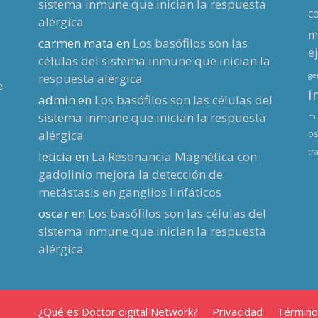
sistema inmune que inician la respuesta
c
alérgica
m
carmen mata
en
Los basófilos son las
ej
células del sistema inmune que inician la
respuesta alérgica
g
e
i
admin
en
Los basófilos son las células del
sistema inmune que inician la respuesta
mu
alérgica
os
tr
leticia
en
La Resonancia Magnética con
gadolinio mejora la detección de
metástasis en ganglios linfáticos
oscar
en
Los basófilos son las células del
sistema inmune que inician la respuesta
alérgica
¿Qué es Doctor digital Network?
Privacidad
Término