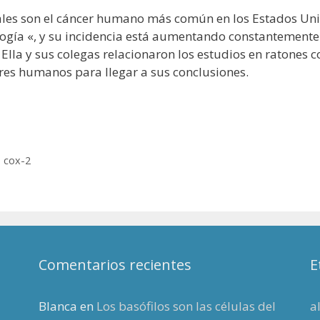
ales son el cáncer humano más común en los Estados Uni
ogía «, y su incidencia está aumentando constantemente. 
Ella y sus colegas relacionaron los estudios en ratones c
eres humanos para llegar a sus conclusiones.
,
cox-2
Comentarios recientes
E
Blanca
en
Los basófilos son las células del
a