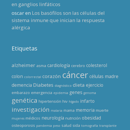
en ganglios linfáticos
oscar
en
Los basófilos son las células del
sistema inmune que inician la respuesta
alérgica
Etiquetas
alzheimer
cardiología
colesterol
asma
cerebro
cáncer
corazón
colon
células madre
colorrectal
Diabetes
dieta
demencia
ejercicio
diagnóstico
genes
embarazo
emergencia
epidemia
genoma
genética
infarto
hipertensión
hiv
hígado
investigación
memoria
mama
muerte
malaria
neurología
obesidad
médicos
nutrición
mujeres
osteoporosis
salud
sida
pandemia
peso
tomografía
transplante