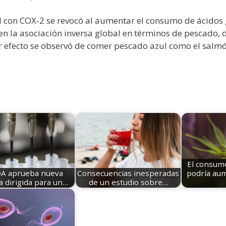
 con COX-2 se revocó al aumentar el consumo de ácidos
 en la asociación inversa global en términos de pescado, 
r efecto se observó de comer pescado azul como el salm
El consum
DA aprueba nueva
Consecuencias inesperadas
podría aum
a dirigida para un…
de un estudio sobre…