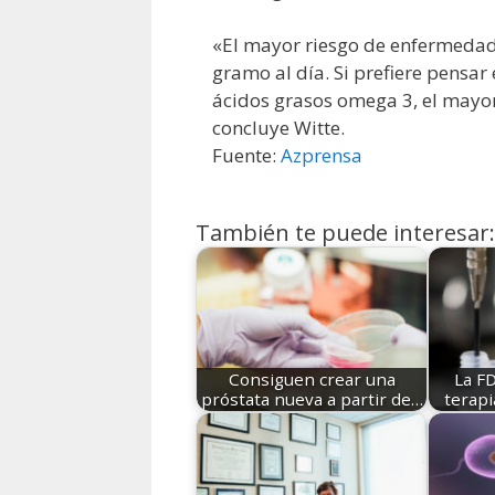
«El mayor riesgo de enfermedad
gramo al día. Si prefiere pensar
ácidos grasos omega 3, el mayo
concluye Witte.
Fuente:
Azprensa
También te puede interesar:
Consiguen crear una
La F
próstata nueva a partir de…
terapi