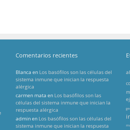
Comentarios recientes
E
Blanca
en
Los basófilos son las células del
a
sistema inmune que inician la respuesta
c
alérgica
m
carmen mata
en
Los basófilos son las
ej
células del sistema inmune que inician la
respuesta alérgica
g
e
i
admin
en
Los basófilos son las células del
sistema inmune que inician la respuesta
mu