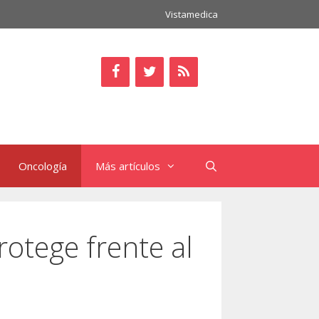
Vistamedica
Oncología
Más artículos
otege frente al