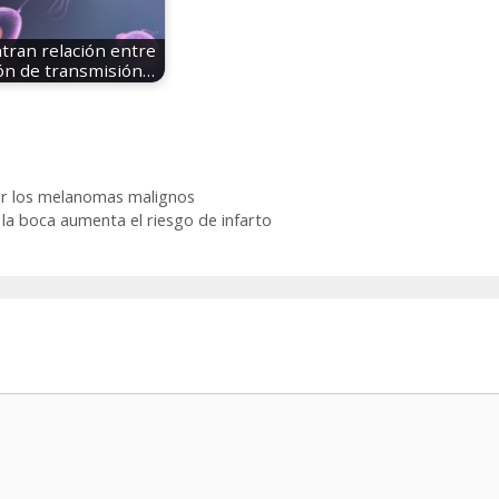
tran relación entre
ión de transmisión…
ir los melanomas malignos
a boca aumenta el riesgo de infarto