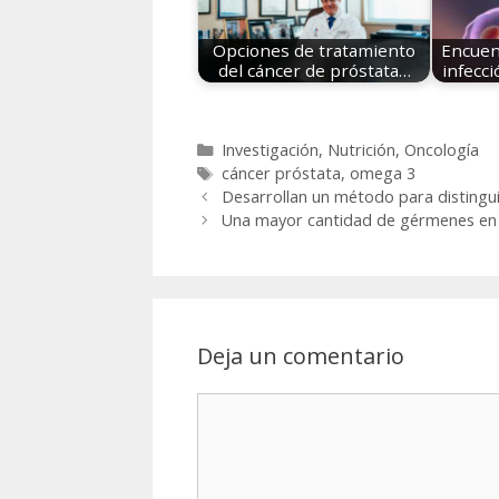
Opciones de tratamiento
Encuen
del cáncer de próstata…
infecc
Categorías
Investigación
,
Nutrición
,
Oncología
Etiquetas
cáncer próstata
,
omega 3
Desarrollan un método para distingu
Una mayor cantidad de gérmenes en l
Deja un comentario
Comentario