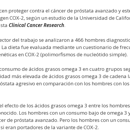
en proteger contra el cáncer de próstata avanzado y est
 gen COX-2, según un estudio de la Universidad de Califo
ista
Clinical Cancer Research
.
rector del trabajo se analizaron a 466 hombres diagnost
 La dieta fue evaluada mediante un cuestionario de frecu
enéticas en COX-2 (polimorfismos de nucleótido simple).
l consumo de ácidos grasos omega 3 en cuatro grupos se
dad más elevada de ácidos grasos omega 3 de cadena la
róstata agresivo en comparación con los hombres con l
el efecto de los ácidos grasos omega 3 entre los hombres
onocido. Los hombres con un consumo bajo de omega 3 y 
ncer de próstata avanzado. Pero los hombres con un con
si eran portadores de la variante de COX-2.