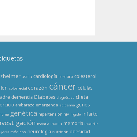
tiquetas
lzheimer
cardiología
colesterol
asma
cerebro
cáncer
corazón
olon
células
colorrectal
Diabetes
dieta
adre
demencia
diagnóstico
ercicio
genes
embarazo
emergencia
epidemia
genética
infarto
hipertensión
hiv
enoma
hígado
nvestigación
memoria
mama
muerte
malaria
neurología
obesidad
médicos
nutrición
jeres