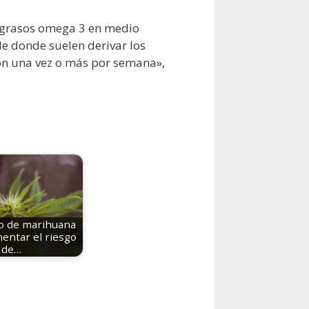
 grasos omega 3 en medio
de donde suelen derivar los
ón una vez o más por semana»,
o de marihuana
entar el riesgo
de…