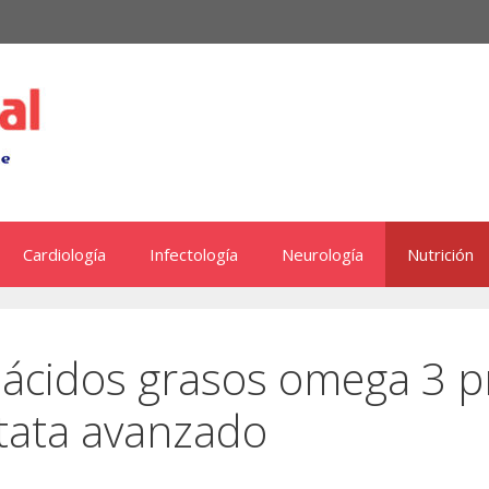
Cardiología
Infectología
Neurología
Nutrición
ácidos grasos omega 3 pr
tata avanzado