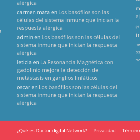
alérgica
m
carmen mata
en
Los basófilos son las
ej
células del sistema inmune que inician la
respuesta alérgica
g
e
i
admin
en
Los basófilos son las células del
sistema inmune que inician la respuesta
mu
alérgica
os
tr
leticia
en
La Resonancia Magnética con
gadolinio mejora la detección de
metástasis en ganglios linfáticos
oscar
en
Los basófilos son las células del
sistema inmune que inician la respuesta
alérgica
¿Qué es Doctor digital Network?
Privacidad
Término