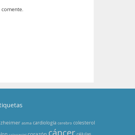
e comente.
tiquetas
lzheimer
cardiología
colesterol
asma
cerebro
cáncer
corazón
olon
células
colorrectal