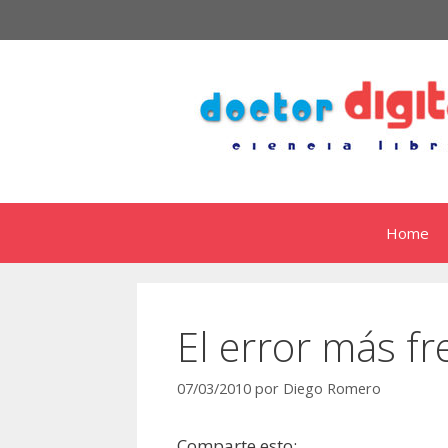
Saltar
al
contenido
Home
El error más fr
07/03/2010
por
Diego Romero
Comparte esto: