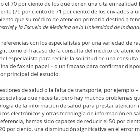
o el 70 por ciento de los que tienen una cita en realidad 
ciento (70 por ciento de 71 por ciento) de los enviados a u
miento que su médico de atención primaria destinó a tene
nstrief y la Escuela de Medicina de la Universidad de Indiana
 referencias con los especialistas por una variedad de r
ir, como el fracaso de la consulta del médico de atenció
a del especialista para recibir la solicitud de una consul
a de fax sin papel – o un fracaso para confirmar disponi
or principal del estudio.
stiones de salud o la falta de transporte, por ejemplo –
 especialista que necesita, pero hay muchos problemas 
ología de la información de salud para prestar atención
cos electrónicos y otras tecnología de información en sa
ferencia, hemos sido capaces de reducir el 50 por ciento 
 por ciento, una disminución significativa en el error mé