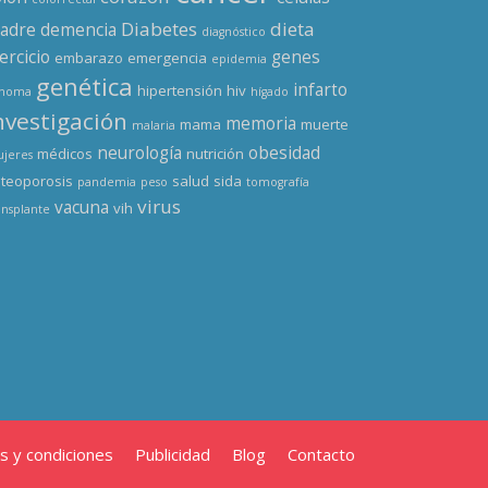
Diabetes
dieta
adre
demencia
diagnóstico
ercicio
genes
embarazo
emergencia
epidemia
genética
infarto
hipertensión
hiv
enoma
hígado
nvestigación
memoria
mama
muerte
malaria
neurología
obesidad
médicos
nutrición
jeres
teoporosis
salud
sida
pandemia
peso
tomografía
virus
vacuna
vih
ansplante
s y condiciones
Publicidad
Blog
Contacto