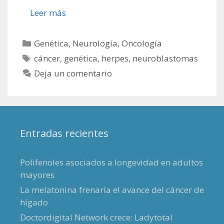
Leer más
Categorías
Genética
,
Neurología
,
Oncología
Etiquetas
cáncer
,
genética
,
herpes
,
neuroblastomas
Deja un comentario
Entradas recientes
Polifenoles asociados a longevidad en adultos
mayores
La melatonina frenaría el avance del cáncer de
hígado
Doctordigital Network crece: Ladytotal