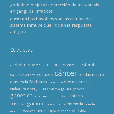
gadolinio mejora la detección de metástasis
en ganglios linfáticos
oscar
en
Los basófilos son las células del
sistema inmune que inician la respuesta
alérgica
Etiquetas
alzheimer
cardiología
colesterol
asma
cerebro
cáncer
corazón
colon
células madre
colorrectal
Diabetes
dieta
demencia
ejercicio
diagnóstico
genes
embarazo
emergencia
epidemia
genoma
genética
infarto
hipertensión
hiv
hígado
investigación
memoria
mama
muerte
malaria
neurología
obesidad
médicos
nutrición
mujeres