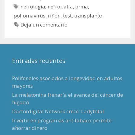
Etiquetas
nefrología
,
nefropatía
,
orina
,
poliomavirus
,
riñón
,
test
,
transplante
Deja un comentario
Entradas recientes
Polifenoles asociados a longevidad en adultos
mayores
La melatonina frenaría el avance del cáncer de
hígado
Doctordigital Network crece: Ladytotal
Invertir en programas antitabaco permite
ahorrar dinero