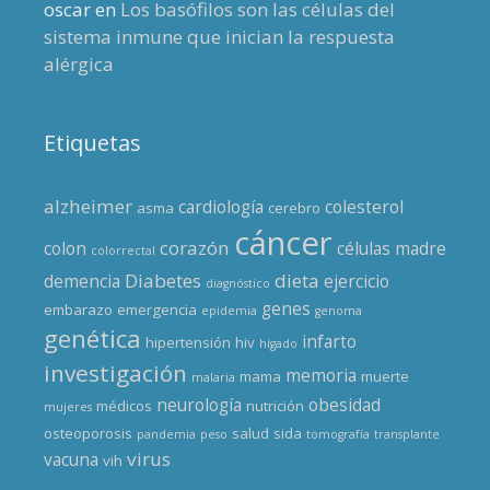
oscar
en
Los basófilos son las células del
sistema inmune que inician la respuesta
alérgica
Etiquetas
alzheimer
cardiología
colesterol
asma
cerebro
cáncer
corazón
colon
células madre
colorrectal
Diabetes
dieta
demencia
ejercicio
diagnóstico
genes
embarazo
emergencia
epidemia
genoma
genética
infarto
hipertensión
hiv
hígado
investigación
memoria
mama
muerte
malaria
neurología
obesidad
médicos
nutrición
mujeres
osteoporosis
salud
sida
pandemia
peso
tomografía
transplante
virus
vacuna
vih