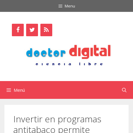
Saltar
Menu
al
contenido
Menú
Invertir en programas
antitabaco permite