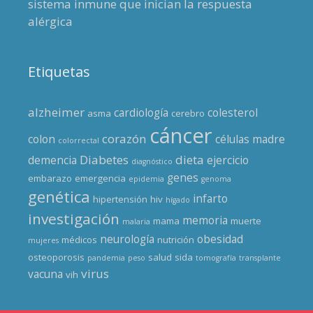
sistema inmune que inician la respuesta
alérgica
Etiquetas
alzheimer
cardiología
colesterol
asma
cerebro
cáncer
corazón
colon
células madre
colorrectal
Diabetes
dieta
demencia
ejercicio
diagnóstico
genes
embarazo
emergencia
epidemia
genoma
genética
infarto
hipertensión
hiv
hígado
investigación
memoria
mama
muerte
malaria
neurología
obesidad
médicos
nutrición
mujeres
osteoporosis
salud
sida
pandemia
peso
tomografía
transplante
virus
vacuna
vih