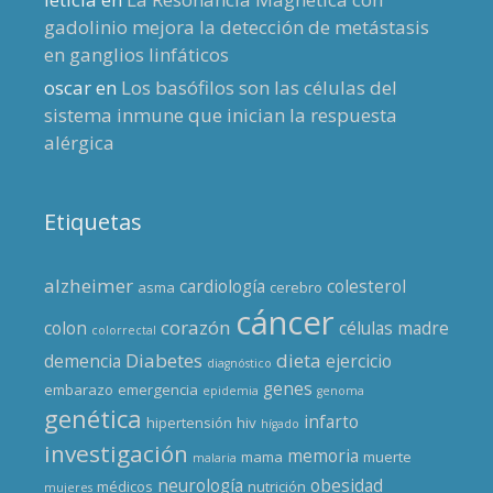
gadolinio mejora la detección de metástasis
en ganglios linfáticos
oscar
en
Los basófilos son las células del
sistema inmune que inician la respuesta
alérgica
Etiquetas
alzheimer
cardiología
colesterol
asma
cerebro
cáncer
corazón
colon
células madre
colorrectal
Diabetes
dieta
demencia
ejercicio
diagnóstico
genes
embarazo
emergencia
epidemia
genoma
genética
infarto
hipertensión
hiv
hígado
investigación
memoria
mama
muerte
malaria
neurología
obesidad
médicos
nutrición
mujeres