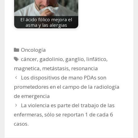
El ácido fólico mejora el
asma y las alergias
Categorías
Oncología
Etiquetas
cáncer
,
gadolinio
,
ganglio
,
linfático
,
magnetica
,
metástasis
,
resonancia
Los dispositivos de mano PDAs son
prometedores en el campo de la radiología
de emergencia
La violencia es parte del trabajo de las
enfermeras, sólo se reportan 1 de cada 6
casos.