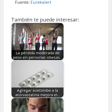
Fuente:
Eurekalert
También te puede interesar:
La pérdida moderada de
peso en personas obesas…
Agregar ezetimibe a la
atorvastatina mejora el…