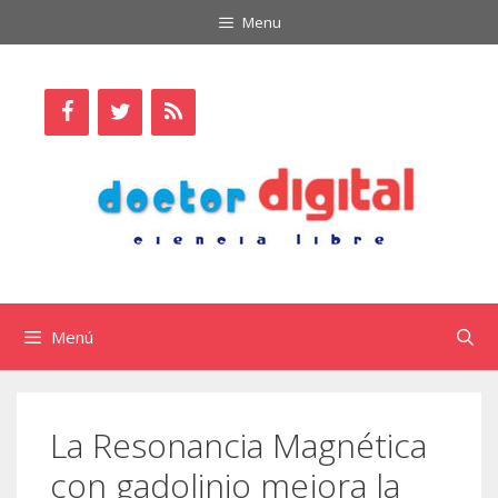
Saltar
Menu
al
contenido
Menú
La Resonancia Magnética
con gadolinio mejora la