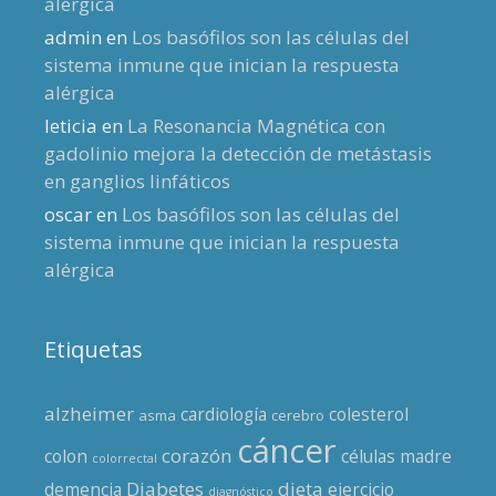
alérgica
admin
en
Los basófilos son las células del
sistema inmune que inician la respuesta
alérgica
leticia
en
La Resonancia Magnética con
gadolinio mejora la detección de metástasis
en ganglios linfáticos
oscar
en
Los basófilos son las células del
sistema inmune que inician la respuesta
alérgica
Etiquetas
alzheimer
cardiología
colesterol
asma
cerebro
cáncer
corazón
colon
células madre
colorrectal
Diabetes
dieta
demencia
ejercicio
diagnóstico