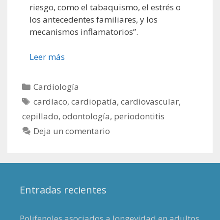
riesgo, como el tabaquismo, el estrés o
los antecedentes familiares, y los
mecanismos inflamatorios”.
Leer más
Categorías
Cardiología
Etiquetas
cardíaco
,
cardiopatía
,
cardiovascular
,
cepillado
,
odontología
,
periodontitis
Deja un comentario
Entradas recientes
Polifenoles asociados a longevidad en adultos