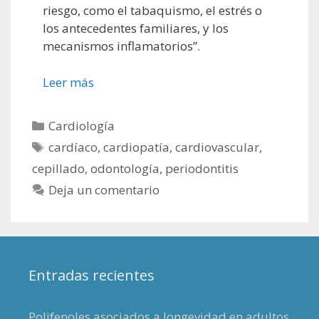
riesgo, como el tabaquismo, el estrés o
los antecedentes familiares, y los
mecanismos inflamatorios”.
Leer más
Categorías
Cardiología
Etiquetas
cardíaco
,
cardiopatía
,
cardiovascular
,
cepillado
,
odontología
,
periodontitis
Deja un comentario
Entradas recientes
Polifenoles asociados a longevidad en adultos