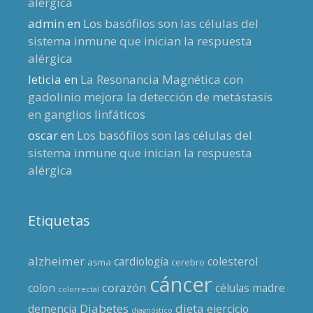
alérgica
admin
en
Los basófilos son las células del
sistema inmune que inician la respuesta
alérgica
leticia
en
La Resonancia Magnética con
gadolinio mejora la detección de metástasis
en ganglios linfáticos
oscar
en
Los basófilos son las células del
sistema inmune que inician la respuesta
alérgica
Etiquetas
alzheimer
cardiología
colesterol
asma
cerebro
cáncer
corazón
colon
células madre
colorrectal
Diabetes
dieta
demencia
ejercicio
diagnóstico