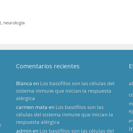
t
,
neurología
Comentarios recientes
E
Blanca
en
Los basófilos son las células del
a
sistema inmune que inician la respuesta
c
alérgica
m
carmen mata
en
Los basófilos son las
ej
células del sistema inmune que inician la
respuesta alérgica
g
e
i
admin
en
Los basófilos son las células del