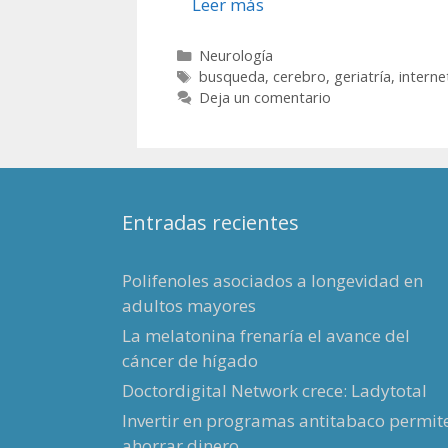
Leer más
Categorías
Neurología
Etiquetas
busqueda
,
cerebro
,
geriatría
,
interne
Deja un comentario
Entradas recientes
Polifenoles asociados a longevidad en
adultos mayores
La melatonina frenaría el avance del
cáncer de hígado
Doctordigital Network crece: Ladytotal
Invertir en programas antitabaco permit
ahorrar dinero