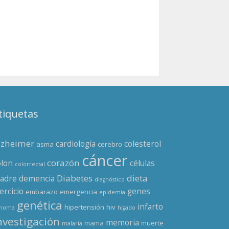
tiquetas
lzheimer
cardiología
colesterol
asma
cerebro
cáncer
corazón
olon
células
colorrectal
Diabetes
dieta
adre
demencia
diagnóstico
ercicio
genes
embarazo
emergencia
epidemia
genética
infarto
hipertensión
hiv
enoma
hígado
nvestigación
memoria
mama
muerte
malaria