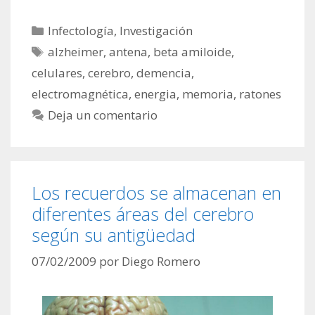
Categorías
Infectología
,
Investigación
Etiquetas
alzheimer
,
antena
,
beta amiloide
,
celulares
,
cerebro
,
demencia
,
electromagnética
,
energia
,
memoria
,
ratones
Deja un comentario
Los recuerdos se almacenan en
diferentes áreas del cerebro
según su antigüedad
07/02/2009
por
Diego Romero