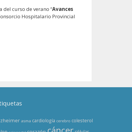
a del curso de verano “
Avances
Consorcio Hospitalario Provincial
tiquetas
lzheimer
cardiología
colesterol
asma
cerebro
cáncer
corazón
olon
células