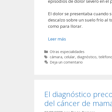
episodios de dolor severo en el 
El dolor se presentaba cuando s
descalzo sobre un suelo frío al 
como para llorar.
Leer más
Categorías
Otras especialidades
Etiquetas
cámara
,
celular
,
diagnóstico
,
teléfon
Deja un comentario
El diagnóstico prec
del cáncer de mam