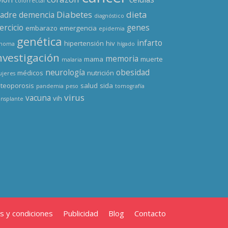
colorrectal
Diabetes
dieta
adre
demencia
diagnóstico
ercicio
genes
embarazo
emergencia
epidemia
genética
infarto
hipertensión
hiv
enoma
hígado
nvestigación
memoria
mama
muerte
malaria
neurología
obesidad
médicos
nutrición
jeres
teoporosis
salud
sida
pandemia
peso
tomografía
virus
vacuna
vih
ansplante
s y condiciones
Publicidad
Blog
Contacto