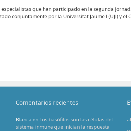
s especialistas que han participado en la segunda jornad
zado conjuntamente por la Universitat Jaume I (UJI) y el 
Comentarios recientes
E
Blanca
en
Los basófilos son las células del
a
sistema inmune que inician la respuesta
c