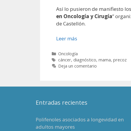
Así lo pusieron de manifiesto lo
en Oncología y Cirugía
” organi
de Castellón.
Leer más
Categorías
Oncología
Etiquetas
cáncer
,
diagnóstico
,
mama
,
precoz
Deja un comentario
Entradas recientes
Polifenoles asociados a longevidad en
adultos mayores