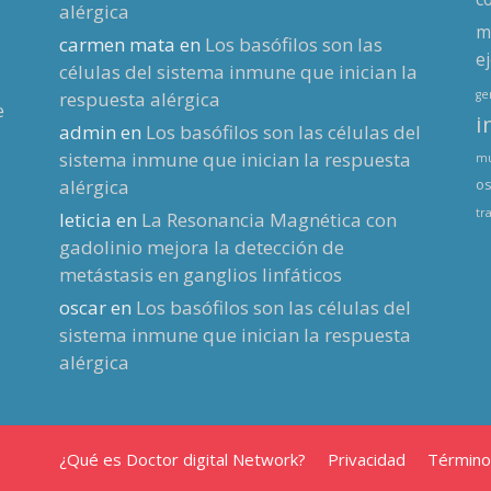
alérgica
m
carmen mata
en
Los basófilos son las
ej
células del sistema inmune que inician la
respuesta alérgica
g
e
i
admin
en
Los basófilos son las células del
sistema inmune que inician la respuesta
mu
alérgica
os
tr
leticia
en
La Resonancia Magnética con
gadolinio mejora la detección de
metástasis en ganglios linfáticos
oscar
en
Los basófilos son las células del
sistema inmune que inician la respuesta
alérgica
¿Qué es Doctor digital Network?
Privacidad
Término