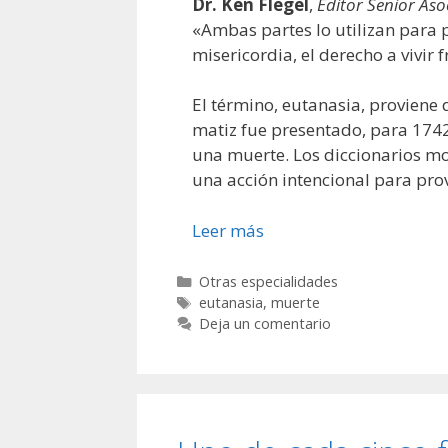
Dr. Ken Flegel
,
Editor
Senior
Aso
«Ambas partes lo utilizan para p
misericordia, el derecho a vivir
El término, eutanasia, proviene 
matiz fue presentado, para 1742,
una muerte. Los diccionarios mo
una acción intencional para pro
Leer más
Categorías
Otras especialidades
Etiquetas
eutanasia
,
muerte
Deja un comentario