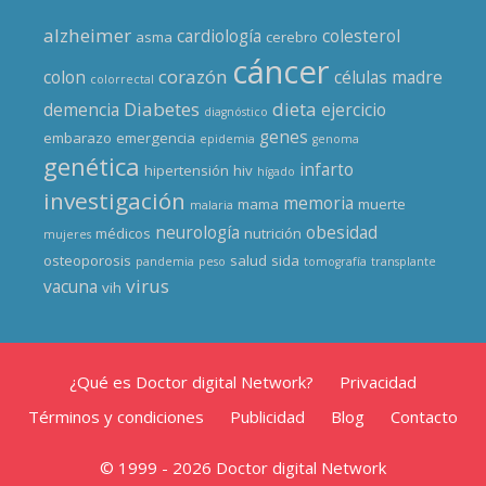
alzheimer
cardiología
colesterol
asma
cerebro
cáncer
corazón
colon
células madre
colorrectal
Diabetes
dieta
demencia
ejercicio
diagnóstico
genes
embarazo
emergencia
epidemia
genoma
genética
infarto
hipertensión
hiv
hígado
investigación
memoria
mama
muerte
malaria
neurología
obesidad
médicos
nutrición
mujeres
osteoporosis
salud
sida
pandemia
peso
tomografía
transplante
virus
vacuna
vih
¿Qué es Doctor digital Network?
Privacidad
Términos y condiciones
Publicidad
Blog
Contacto
© 1999 - 2026 Doctor digital Network