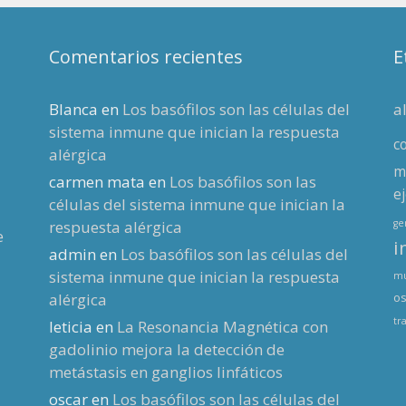
Comentarios recientes
E
Blanca
en
Los basófilos son las células del
a
sistema inmune que inician la respuesta
c
alérgica
m
carmen mata
en
Los basófilos son las
ej
células del sistema inmune que inician la
respuesta alérgica
g
e
i
admin
en
Los basófilos son las células del
sistema inmune que inician la respuesta
mu
alérgica
os
tr
leticia
en
La Resonancia Magnética con
gadolinio mejora la detección de
metástasis en ganglios linfáticos
oscar
en
Los basófilos son las células del