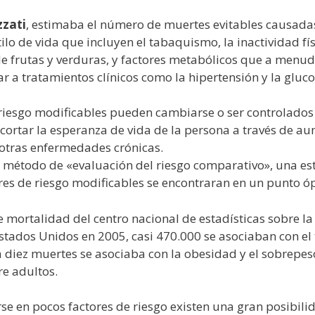
zzati
, estimaba el número de muertes evitables causadas
ilo de vida que incluyen el tabaquismo, la inactividad fí
 frutas y verduras, y factores metabólicos que a menudo 
r a tratamientos clínicos como la hipertensión y la gluc
iesgo modificables pueden cambiarse o ser controlados p
ortar la esperanza de vida de la persona a través de a
y otras enfermedades crónicas.
n método de «evaluación del riesgo comparativo», una e
ores de riesgo modificables se encontraran en un punto ó
 mortalidad del centro nacional de estadísticas sobre la
Estados Unidos en 2005, casi 470.000 se asociaban con e
a diez muertes se asociaba con la obesidad y el sobrepes
e adultos.
arse en pocos factores de riesgo existen una gran posibil