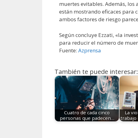
muertes evitables. Además, los a
están mostrando eficaces para c
ambos factores de riesgo parece
Según concluye Ezzati, «la inves
para reducir el número de muert
Fuente:
Azprensa
También te puede interesar:
Cuatro de cada cinco
La vio
personas que padecen…
trabajo