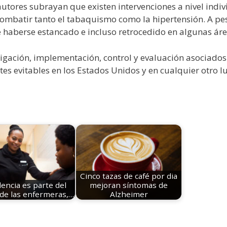
utores subrayan que existen intervenciones a nivel indiv
ombatir tanto el tabaquismo como la hipertensión. A pesa
 haberse estancado e incluso retrocedido en algunas áre
tigación, implementación, control y evaluación asociados 
es evitables en los Estados Unidos y en cualquier otro l
Cinco tazas de café por dia
lencia es parte del
mejoran síntomas de
 de las enfermeras,…
Alzheimer