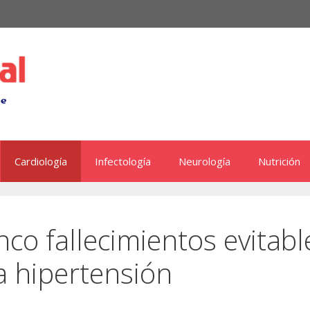
Cardiología
Infectología
Neurología
Nutrición
co fallecimientos evitabl
a hipertensión