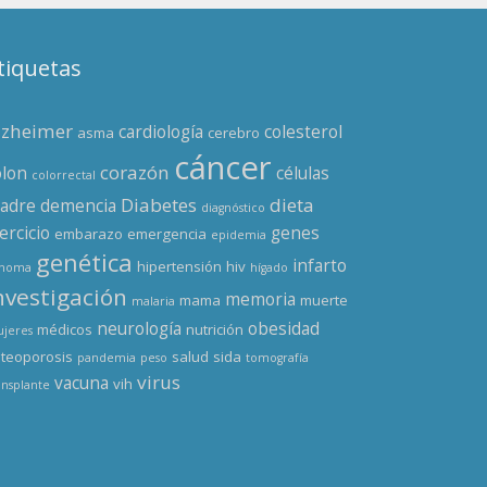
tiquetas
lzheimer
cardiología
colesterol
asma
cerebro
cáncer
corazón
olon
células
colorrectal
Diabetes
dieta
adre
demencia
diagnóstico
ercicio
genes
embarazo
emergencia
epidemia
genética
infarto
hipertensión
hiv
enoma
hígado
nvestigación
memoria
mama
muerte
malaria
neurología
obesidad
médicos
nutrición
jeres
teoporosis
salud
sida
pandemia
peso
tomografía
virus
vacuna
vih
ansplante