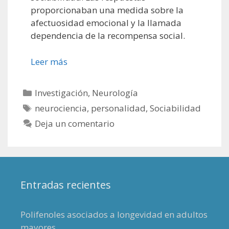
proporcionaban una medida sobre la
afectuosidad emocional y la llamada
dependencia de la recompensa social.
Leer más
Categorías
Investigación
,
Neurología
Etiquetas
neurociencia
,
personalidad
,
Sociabilidad
Deja un comentario
Entradas recientes
Polifenoles asociados a longevidad en adultos
mayores