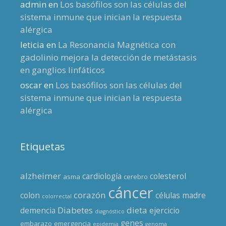
admin
en
Los basófilos son las células del
sistema inmune que inician la respuesta
alérgica
leticia
en
La Resonancia Magnética con
gadolinio mejora la detección de metástasis
en ganglios linfáticos
oscar
en
Los basófilos son las células del
sistema inmune que inician la respuesta
alérgica
Etiquetas
alzheimer
cardiología
colesterol
asma
cerebro
cáncer
corazón
colon
células madre
colorrectal
Diabetes
dieta
demencia
ejercicio
diagnóstico
genes
embarazo
emergencia
epidemia
genoma