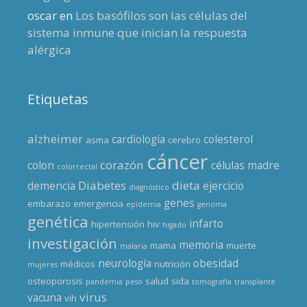
oscar
en
Los basófilos son las células del
sistema inmune que inician la respuesta
alérgica
Etiquetas
alzheimer
cardiología
colesterol
asma
cerebro
cáncer
corazón
colon
células madre
colorrectal
Diabetes
dieta
demencia
ejercicio
diagnóstico
genes
embarazo
emergencia
epidemia
genoma
genética
infarto
hipertensión
hiv
hígado
investigación
memoria
mama
muerte
malaria
neurología
obesidad
médicos
nutrición
mujeres
osteoporosis
salud
sida
pandemia
peso
tomografía
transplante
virus
vacuna
vih