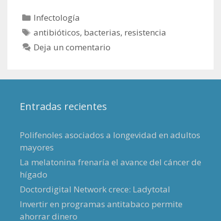
Categorías
Infectología
Etiquetas
antibióticos
,
bacterias
,
resistencia
Deja un comentario
Entradas recientes
Polifenoles asociados a longevidad en adultos
mayores
La melatonina frenaría el avance del cáncer de
hígado
Doctordigital Network crece: Ladytotal
Invertir en programas antitabaco permite
ahorrar dinero