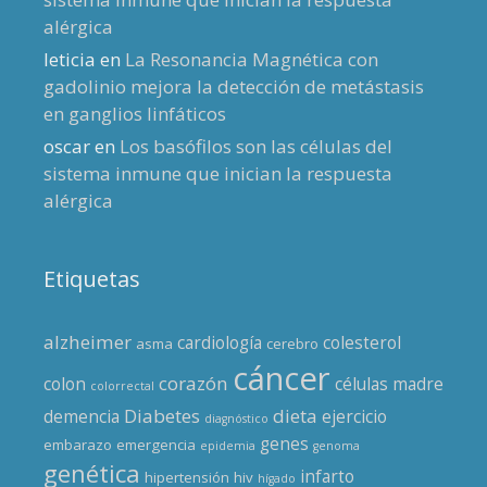
alérgica
leticia
en
La Resonancia Magnética con
gadolinio mejora la detección de metástasis
en ganglios linfáticos
oscar
en
Los basófilos son las células del
sistema inmune que inician la respuesta
alérgica
Etiquetas
alzheimer
cardiología
colesterol
asma
cerebro
cáncer
corazón
colon
células madre
colorrectal
Diabetes
dieta
demencia
ejercicio
diagnóstico
genes
embarazo
emergencia
epidemia
genoma
genética
infarto
hipertensión
hiv
hígado