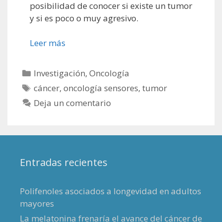
posibilidad de conocer si existe un tumor
y si es poco o muy agresivo.
Leer más
Categorías
Investigación
,
Oncología
Etiquetas
cáncer
,
oncología sensores
,
tumor
Deja un comentario
Entradas recientes
Polifenoles asociados a longevidad en adultos
mayores
La melatonina frenaría el avance del cáncer de