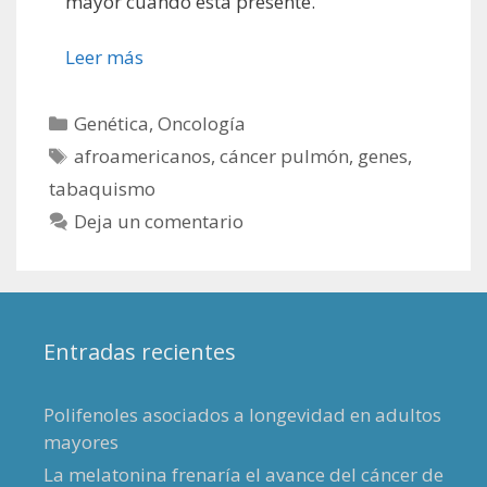
mayor cuando está presente.
Leer más
Categorías
Genética
,
Oncología
Etiquetas
afroamericanos
,
cáncer pulmón
,
genes
,
tabaquismo
Deja un comentario
Entradas recientes
Polifenoles asociados a longevidad en adultos
mayores
La melatonina frenaría el avance del cáncer de