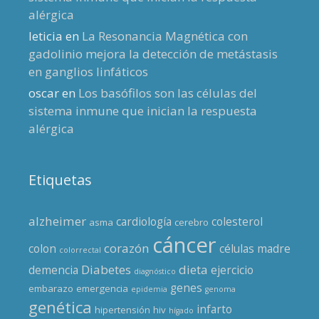
alérgica
leticia
en
La Resonancia Magnética con
gadolinio mejora la detección de metástasis
en ganglios linfáticos
oscar
en
Los basófilos son las células del
sistema inmune que inician la respuesta
alérgica
Etiquetas
alzheimer
cardiología
colesterol
asma
cerebro
cáncer
corazón
colon
células madre
colorrectal
Diabetes
dieta
demencia
ejercicio
diagnóstico
genes
embarazo
emergencia
epidemia
genoma
genética
infarto
hipertensión
hiv
hígado