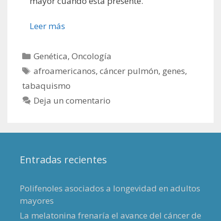
mayor cuando está presente.
Leer más
Categorías
Genética
,
Oncología
Etiquetas
afroamericanos
,
cáncer pulmón
,
genes
,
tabaquismo
Deja un comentario
Entradas recientes
Polifenoles asociados a longevidad en adultos
mayores
La melatonina frenaría el avance del cáncer de