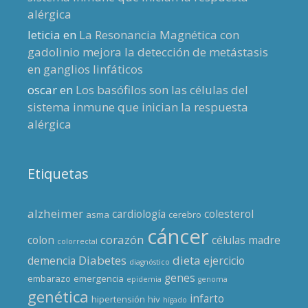
alérgica
leticia
en
La Resonancia Magnética con
gadolinio mejora la detección de metástasis
en ganglios linfáticos
oscar
en
Los basófilos son las células del
sistema inmune que inician la respuesta
alérgica
Etiquetas
alzheimer
cardiología
colesterol
asma
cerebro
cáncer
corazón
colon
células madre
colorrectal
Diabetes
dieta
demencia
ejercicio
diagnóstico
genes
embarazo
emergencia
epidemia
genoma
genética
infarto
hipertensión
hiv
hígado