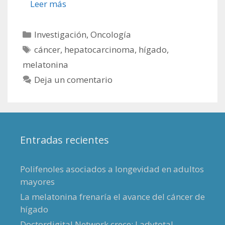
Leer más
Categorías
Investigación
,
Oncología
Etiquetas
cáncer
,
hepatocarcinoma
,
hígado
,
melatonina
Deja un comentario
Entradas recientes
Polifenoles asociados a longevidad en adultos
mayores
La melatonina frenaría el avance del cáncer de
hígado
Doctordigital Network crece: Ladytotal