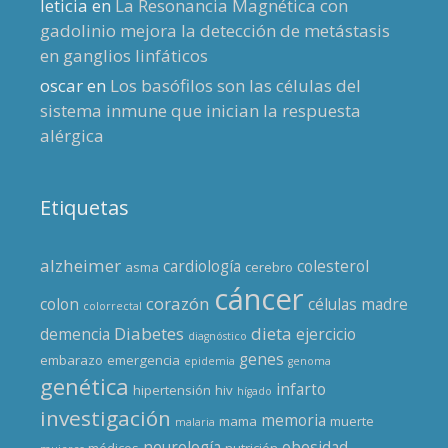
leticia
en
La Resonancia Magnética con
gadolinio mejora la detección de metástasis
en ganglios linfáticos
oscar
en
Los basófilos son las células del
sistema inmune que inician la respuesta
alérgica
Etiquetas
alzheimer
cardiología
colesterol
asma
cerebro
cáncer
corazón
colon
células madre
colorrectal
Diabetes
dieta
demencia
ejercicio
diagnóstico
genes
embarazo
emergencia
epidemia
genoma
genética
infarto
hipertensión
hiv
hígado
investigación
memoria
mama
muerte
malaria
neurología
obesidad
médicos
nutrición