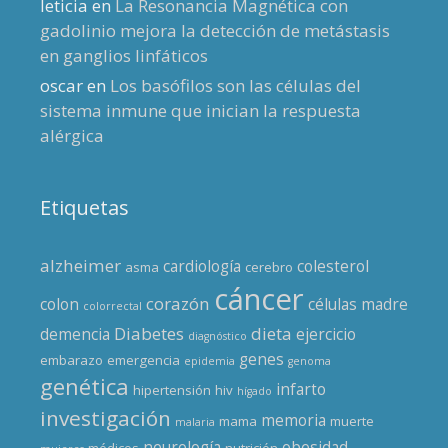
leticia
en
La Resonancia Magnética con
gadolinio mejora la detección de metástasis
en ganglios linfáticos
oscar
en
Los basófilos son las células del
sistema inmune que inician la respuesta
alérgica
Etiquetas
alzheimer
cardiología
colesterol
asma
cerebro
cáncer
corazón
colon
células madre
colorrectal
Diabetes
dieta
demencia
ejercicio
diagnóstico
genes
embarazo
emergencia
epidemia
genoma
genética
infarto
hipertensión
hiv
hígado
investigación
memoria
mama
muerte
malaria
neurología
obesidad
médicos
nutrición