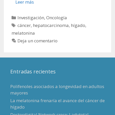
Leer más
Categorías
Investigación
,
Oncología
Etiquetas
cáncer
,
hepatocarcinoma
,
hígado
,
melatonina
Deja un comentario
Entradas recientes
Polifenoles asociados a longevidad en adultos
mayores
La melatonina frenaría el avance del cáncer de
hígado
Doctordigital Network crece: Ladytotal