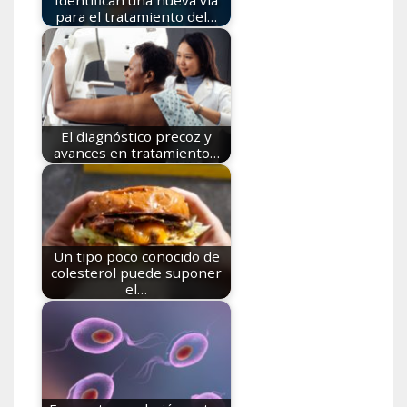
Identifican una nueva vía
para el tratamiento del…
El diagnóstico precoz y
avances en tratamiento…
Un tipo poco conocido de
colesterol puede suponer
el…