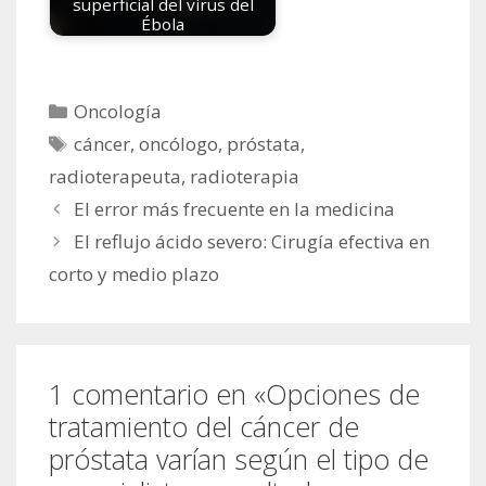
superficial del virus del
Ébola
Categorías
Oncología
Etiquetas
cáncer
,
oncólogo
,
próstata
,
radioterapeuta
,
radioterapia
El error más frecuente en la medicina
El reflujo ácido severo: Cirugía efectiva en
corto y medio plazo
1 comentario en «Opciones de
tratamiento del cáncer de
próstata varían según el tipo de