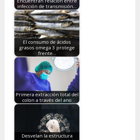
Encuentran relación entre
infección de transmisión…
El consumo de ácidos
grasos omega 3 protege
frente…
Primera extracción total del
colon a través del ano
Desvelan la estructura