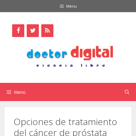
Saltar
Menu
al
contenido
Menú
Opciones de tratamiento
del cáncer de próstata