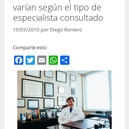
varían según el tipo de
especialista consultado
10/03/2010
por
Diego Romero
Comparte esto:
F
T
E
W
C
ac
w
m
h
o
e
itt
ai
at
m
b
er
l
s
p
o
A
ar
o
p
ti
k
p
r