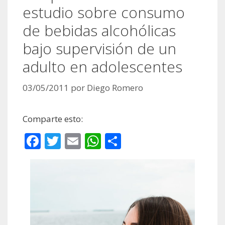
estudio sobre consumo
de bebidas alcohólicas
bajo supervisión de un
adulto en adolescentes
03/05/2011
por
Diego Romero
Comparte esto:
F
T
E
W
C
ac
w
m
h
o
e
itt
ai
at
m
b
er
l
s
p
o
A
ar
o
p
ti