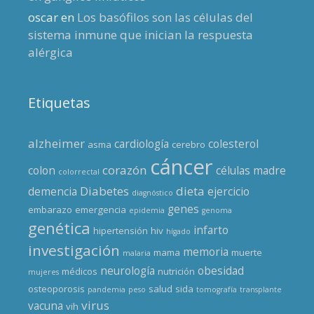
oscar
en
Los basófilos son las células del
sistema inmune que inician la respuesta
alérgica
Etiquetas
alzheimer
cardiología
colesterol
asma
cerebro
cáncer
corazón
colon
células madre
colorrectal
Diabetes
dieta
demencia
ejercicio
diagnóstico
genes
embarazo
emergencia
epidemia
genoma
genética
infarto
hipertensión
hiv
hígado
investigación
memoria
mama
muerte
malaria
neurología
obesidad
médicos
nutrición
mujeres
osteoporosis
salud
sida
pandemia
peso
tomografía
transplante
virus
vacuna
vih