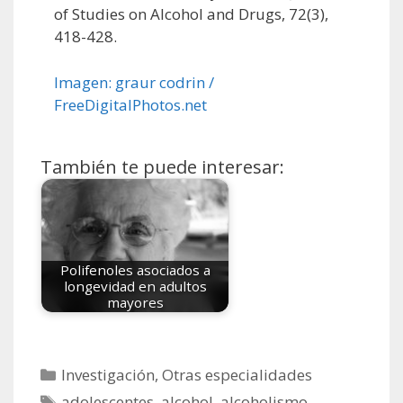
of Studies on Alcohol and Drugs, 72(3),
418-428.
Imagen: graur codrin /
FreeDigitalPhotos.net
También te puede interesar:
Polifenoles asociados a
longevidad en adultos
mayores
Categorías
Investigación
,
Otras especialidades
Etiquetas
adolescentes
,
alcohol
,
alcoholismo
,