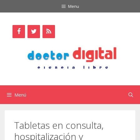
Saltar
Menu
al
contenido
Menú
Tabletas en consulta,
hospitalización y