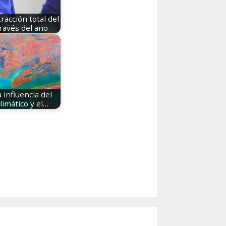
racción total del
través del ano
 influencia del
limático y el…