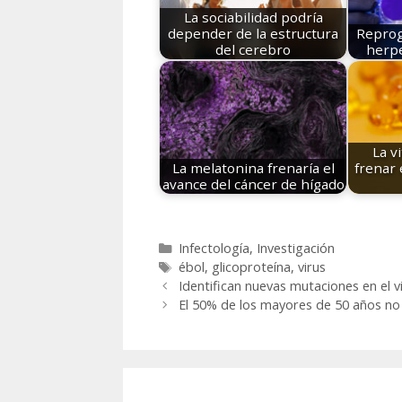
La sociabilidad podría
depender de la estructura
Reprog
del cerebro
herpe
La v
La melatonina frenaría el
frenar 
avance del cáncer de hígado
Categorías
Infectología
,
Investigación
Etiquetas
ébol
,
glicoproteína
,
virus
Identifican nuevas mutaciones en el v
El 50% de los mayores de 50 años no 