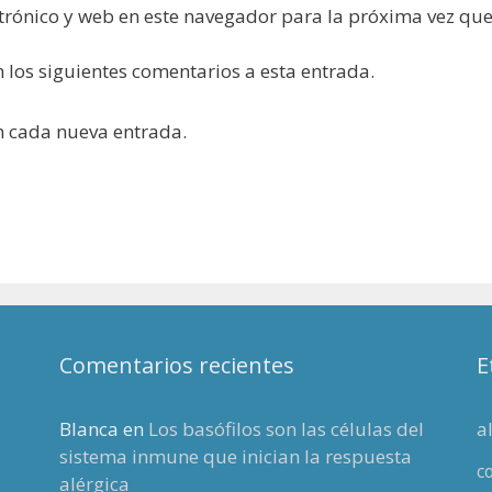
trónico y web en este navegador para la próxima vez qu
n los siguientes comentarios a esta entrada.
on cada nueva entrada.
Comentarios recientes
E
Blanca
en
Los basófilos son las células del
a
sistema inmune que inician la respuesta
c
alérgica