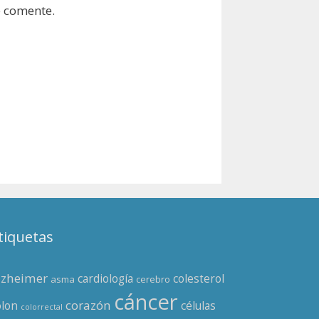
e comente.
tiquetas
lzheimer
cardiología
colesterol
asma
cerebro
cáncer
corazón
olon
células
colorrectal