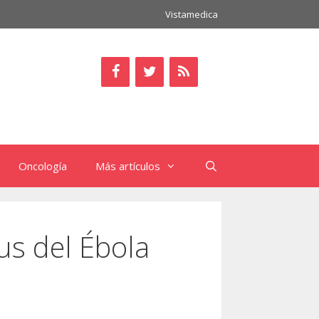
Vistamedica
Oncología
Más artículos
rus del Ébola