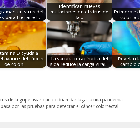
Identifican nuevas
raman un virus del
mutaciones en el virus de
Primera ext
s para frenar el…
la…
colon a 
itamina D ayuda a
el avance del cáncer
La vacuna terapéutica del
Revelan la
de colon
sida reduce la carga viral…
cambio c
irus de la gripe aviar que podrían dar lugar a una pandemia
pasa por las pruebas para detectar el cáncer colorrectal