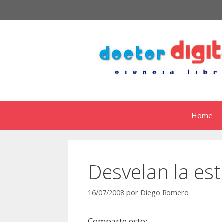
Saltar
al
contenido
Home
Desvelan la est
16/07/2008
por
Diego Romero
Comparte esto: