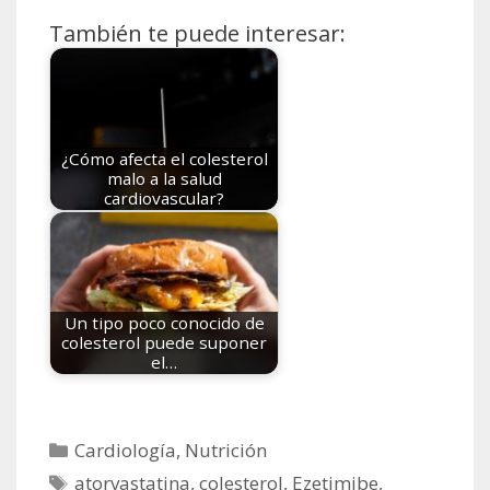
También te puede interesar:
¿Cómo afecta el colesterol
malo a la salud
cardiovascular?
Un tipo poco conocido de
colesterol puede suponer
el…
Categorías
Cardiología
,
Nutrición
Etiquetas
atorvastatina
,
colesterol
,
Ezetimibe
,