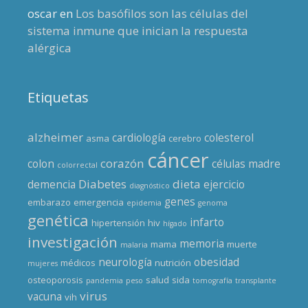
oscar
en
Los basófilos son las células del
sistema inmune que inician la respuesta
alérgica
Etiquetas
alzheimer
cardiología
colesterol
asma
cerebro
cáncer
corazón
colon
células madre
colorrectal
Diabetes
dieta
demencia
ejercicio
diagnóstico
genes
embarazo
emergencia
epidemia
genoma
genética
infarto
hipertensión
hiv
hígado
investigación
memoria
mama
muerte
malaria
neurología
obesidad
médicos
nutrición
mujeres
osteoporosis
salud
sida
pandemia
peso
tomografía
transplante
virus
vacuna
vih