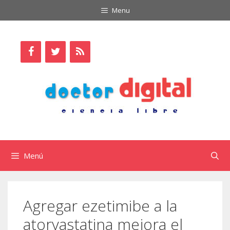
Saltar
Menu
al
contenido
Menú
Agregar ezetimibe a la
atorvastatina mejora el