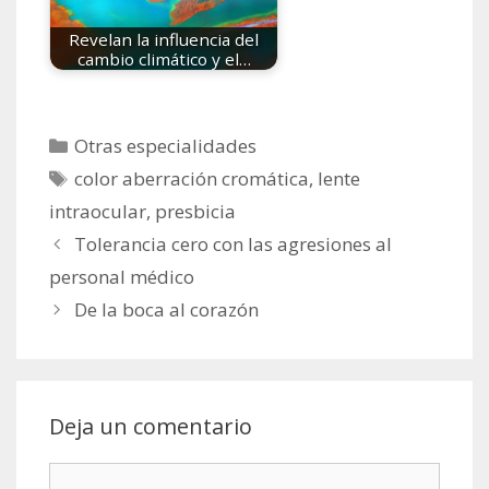
Revelan la influencia del
cambio climático y el…
Categorías
Otras especialidades
Etiquetas
color aberración cromática
,
lente
intraocular
,
presbicia
Tolerancia cero con las agresiones al
personal médico
De la boca al corazón
Deja un comentario
Comentario