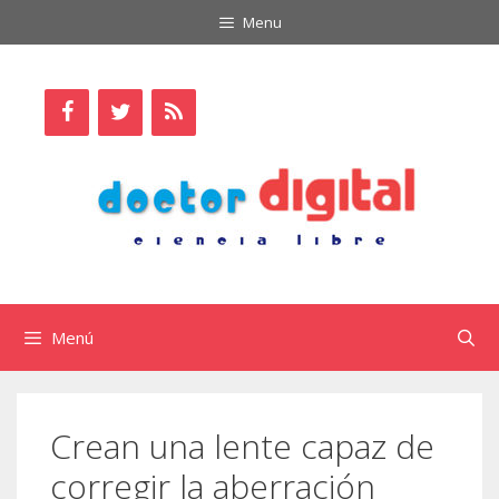
Saltar
Menu
al
contenido
Menú
Crean una lente capaz de
corregir la aberración