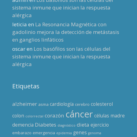
sistema inmune que inician la respuesta
alérgica
leticia
en
La Resonancia Magnética con
gadolinio mejora la detección de metástasis
en ganglios linfáticos
oscar
en
Los basófilos son las células del
sistema inmune que inician la respuesta
alérgica
Etiquetas
alzheimer
cardiología
colesterol
asma
cerebro
cáncer
corazón
colon
células madre
colorrectal
Diabetes
dieta
demencia
ejercicio
diagnóstico
genes
embarazo
emergencia
epidemia
genoma